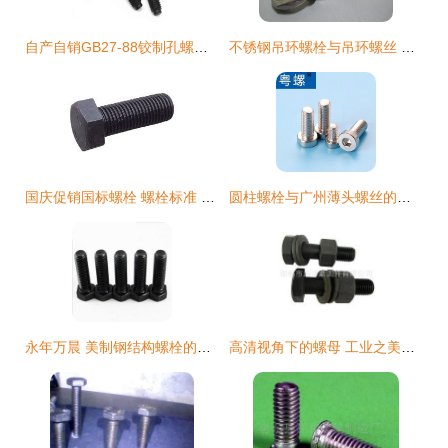
自产自销GB27-88铰制孔螺栓 8.8级与10.9级现货供应，性能与信赖并存
不锈钢吊环螺栓与吊环螺丝 工业起重与紧固的核心组件
国庆促销国标螺栓 螺栓标准 价格 永年国标螺栓生产厂家 召森
圆柱螺栓与广州薄头螺丝的全面比较分析
永年万晨 美制钢结构螺栓的專業實力厂家
高清视角下的螺母 工业之美的微小缩影