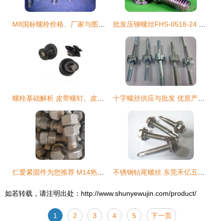
M8国标螺栓价格、厂家与图片全解析
批发压铆螺丝FHS-0518-24 价格、厂家与采购指南
螺栓基础解析 皮带螺钉、皮带扣螺栓与紧固件的匠心适配
十字螺丝供应与批发 优质产品与实惠价格指南
仁爱紧固件为您推荐 M14热镀锌螺丝及螺栓的实用价值与选购指南
不锈钢钻尾螺丝 东莞禾亿五金打造的屋顶紧固专家
如若转载，请注明出处：http://www.shunyewujin.com/product/
1
2
3
4
5
下一页