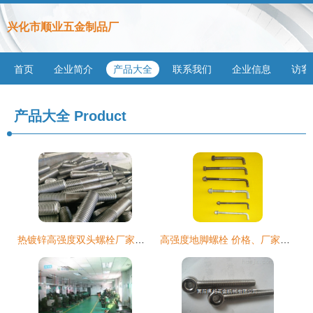
兴化市顺业五金制品厂
首页
企业简介
产品大全
联系我们
企业信息
访客
产品大全
Product
热镀锌高强度双头螺栓厂家产品全面解析
高强度地脚螺栓 价格、厂家与详情全景解析