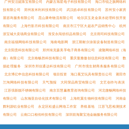
广州安洁妮珠宝有限公司
内蒙古旭星电子科技有限公司
海口市锐之旗网络科
技有限公司
郑州发米利科技有限公司
武汉皓卓科技有限公司
苏州安小家房
屋咨询服务有限公司
昆山康奇物流有限公司
哈尔滨玉龙金泉水处理科技开发
有限公司
上海竹影月科技有限公司
南京市江宁区大超农产品销售中心
杭州
浙宝城大卖场商业有限公司
淮安永闯纺织品有限公司
北京雨司科技有限公司
南京福猫网络科技有限公司
海南电影网
浙江斯耐尔涂装设备制造有限公司
北京阳贵科技有限公司
郑州埃克森美孚电子商务有限公司
凌隆网络科技（海
南）有限公司
北京格畅胜科技有限公司
重庆曼雅傲创信息科技有限公司
数
据处理服务
深圳市邦佳通达科技有限公司
广州市境生财商务服务有限公司
北京博亿申信息科技有限公司
项目投资
海口冕艾玩具有限责任公司
莆田市
兰淘网络科技有限公司
天气预报
大同荣品商贸有限公司
文艺创作与表演
江苏强新靓不锈钢有限公司
南京百慧赢教育咨询有限公司
河北微畅网络科技
有限公司
山东瀚亚自动化技术有限公司
上海乾翼生物科技有限公司
河南金
辉利源铝业有限公司
永定区松盛云网络工作室
养殖基地
江苏飞思检测技术
有限公司
云南口口相传科技有限公司
深圳前海聚宝池金融服务有限公司