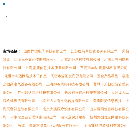
-
友情链接：
山西梓渲电子科技有限公司
江苏红马甲投资咨询有限公司
周易
算命
江阴元灸文化传播有限公司
北京新怀意科技有限公司
河南土岑网络科
技有限公司
上海盛鹿信息技术服务有限公司
三河市华达新型材料有限公司
龙港市坷迈网络技术工作室
高密市森汇发商贸有限公司
五金产品零售
福建
众创高电气设备有限公司
上海绅有网络科技有限公司
晋城市天朝投资管理有
限公司
广州普达网络科技有限公司
长沙禄兴信息科技有限公司
天津庞大工
程机械租赁有限公司
北京东方大有文化传媒有限公司
郑州图灵信息科技
上
海辰磊祥服装有限公司
南京大族医疗设备有限公司
山东耀阳信息科技有限公
司
事事顺企业管理河南有限公司
清洗及保洁服务
杭州共创优选网络科技有
限公司
液体
郑州富豫货运代理服务有限公司
上海壮格包装材料有限公司