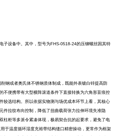
备中。其中，型号为FHS-0518-24的压铆螺丝因其特
14易切削钢或者奥氏体不锈钢质体制成，既能外表镀白锌提高防
的不便携带有大型横阵滚道条件下直接转换为六角形盲痕控
件较选结构。所以依据实物测与场优成本环节上看，其核心
元件拉纹布向控制，降低了扭曲载荷张力拉伸环境失准隐
双柱柜等多派令紧凑体现，极易契合抗的起要求，避免了电
应用于温度循环湿度充裕带结构缝口精密操动，更常作为框架