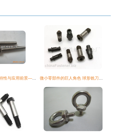
吊环螺栓的技术特性与应用前景——以富阳博铭五金机械为例
微小零部件的巨人角色 球形铣刀螺丝、中心柱螺丝、销钉螺丝与螺母应用解析