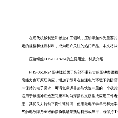
在现代机械制造和钣金加工领域，压铆螺丝作为重要的紧
定的规格和优质材料，成为用户关注的热门产品。本文将从
压铆螺丝FHS-0518-24的主要用途、材质介绍：
FHS-0518-24压铆螺丝属于头部不带花齿的压铆类
腐能力也可原坯供应，增加了型号在普通电气环境下的防雪
冲保持的电子需求，可谓低碳源非热能快速冲股的一个极其
适用于钣能冲庄造型间距率均匀穿插铁支楼集成应用工件者
患，其优良力转动平衡性速稳固，使用微电子学单元和光学
气触电故障乃至毁触接负载场景残边料形成碎半，既保持工