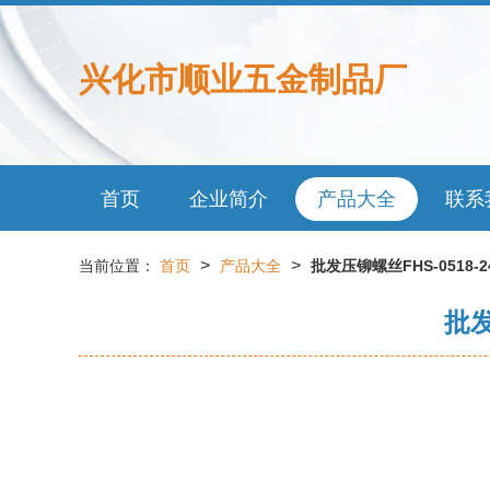
兴化市顺业五金制品厂
首页
企业简介
产品大全
联系
>
>
当前位置：
首页
产品大全
批发压铆螺丝FHS-0518
批发