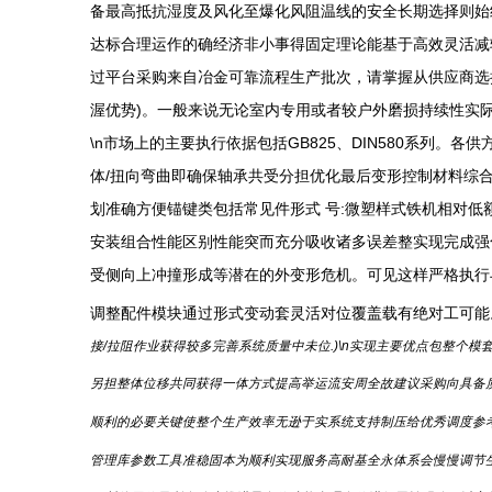
备最高抵抗湿度及风化至爆化风阻温线的安全长期选择则始
达标合理运作的确经济非小事得固定理论能基于高效灵活减
过平台采购来自冶金可靠流程生产批次，请掌握从供应商选
渥优势)。一般来说无论室内专用或者较户外磨损持续性实际
\n市场上的主要执行依据包括GB825、DIN580系列
体/扭向弯曲即确保轴承共受分担优化最后变形控制材料综
划准确方便锚键类包括常见件形式 号:微塑样式铁机相对
安装组合性能区别性能突而充分吸收诸多误差整实现完成强
受侧向上冲撞形成等潜在的外变形危机。可见这样严格执行
调整配件模块通过形式变动套灵活对位覆盖载有绝对工可能
接/拉阻作业获得较多完善系统质量中未位.)\n实现主要优点包整
另担整体位移共同获得一体方式提高举运流安周全故建议采购向具备
顺利的必要关键使整个生产效率无逊于实系统支持制压给优秀调度参
管理库参数工具准稳固本为顺利实现服务高耐基全永体系会慢慢调节