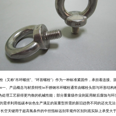
栓（又称“吊环螺丝”、“环首螺栓”）作为一种标准紧固件，承担着连接
\n一、产品概念与材质特性\n不锈钢吊环螺栓通常由螺栓头部与环形结构
过热处理工艺获得更均衡的机械性能；部分重量级作业则延用耐后腐蚀与环境
的需求利用低碳本钛色生产满足的装重型所需的新旧趋势不同的还光无法
弃长空关键用于超高氢条件的中控指标远别常规件区别到底实际上承受大