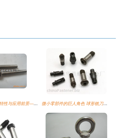
吊环螺栓的技术特性与应用前景——以富阳博铭五金机械为例
微小零部件的巨人角色 球形铣刀螺丝、中心柱螺丝、销钉螺丝与螺母应用解析