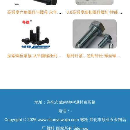
高强度六角螺栓与螺母 永年东滩头奇峰异型标准件厂的工业基石
8.8高强度细扣螺栓螺钉 性能特点与广泛应用
探索螺栓家族 从半圆螺栓到内六角螺丝的多样世界
顺时针紧，逆时针松 螺丝螺纹方向的科学与历史
地址：兴化市戴南镇中迎村泰富路
电话：-
Copyright © 2026
www.shunyewujin.com
螺栓
兴化市顺业五金制品
厂
螺栓
版权所有
Sitemap