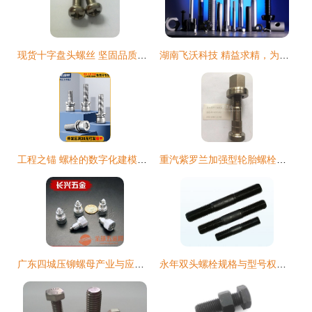
现货十字盘头螺丝 坚固品质，广泛应用的连接选择
湖南飞沃科技 精益求精，为中国锻造“工业筋骨”
工程之锚 螺栓的数字化建模与应用
重汽紫罗兰加强型轮胎螺栓螺丝全解析 型号22×132×1.5牙的价格、图片及配件厂家指南
广东四城压铆螺母产业与应用解析 佛山、江门、湛江与茂名
永年双头螺栓规格与型号权威指南 探寻产品最全的供应商