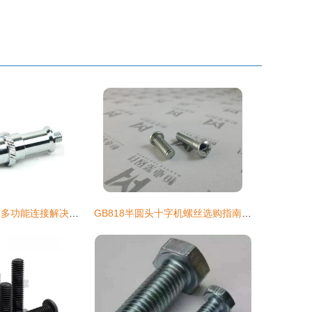
影室灯架转接头 多功能连接解决方案详解
GB818半圆头十字机螺丝选购指南 从规格M4*4-100到厂家温州恒业紧固件详解