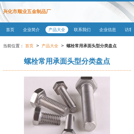
兴化市顺业五金制品厂
首页
企业简介
产品大全
联系我们
企业信息
访客
>
>
当前位置：
首页
产品大全
螺栓常用承面头型分类盘点
螺栓常用承面头型分类盘点