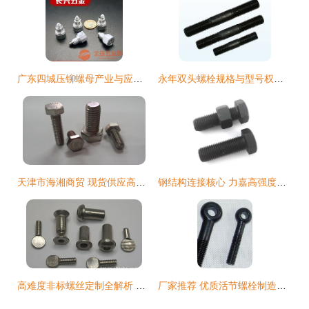
广东四城压铆螺母产业与应用解析 佛山、江门、湛江与茂名
永年双头螺栓规格与型号权威指南 探寻产品最全的供应商
天津市海湘商贸 现货供应高品质不锈钢英制美标外六角螺丝
钢结构连接核心 力嘉高强度螺栓与螺钉定制方案解析
高难度非标螺丝定制全解析 从家具木螺丝到复杂螺栓的来图加工
厂家推荐 优质活节螺栓制造商——久润紧固件详解